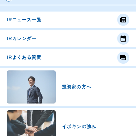
contact
お問い合わせ
ご相談・ご質問はお気軽にどうぞ。
IRニュース一覧
email
お問合せフォーム
calendar_month
IRカレンダー
question_answer
IRよくある質問
投資家の方へ
資源の一生に、夢と責任。
事業所map
arrow_forward
イボキンの強み