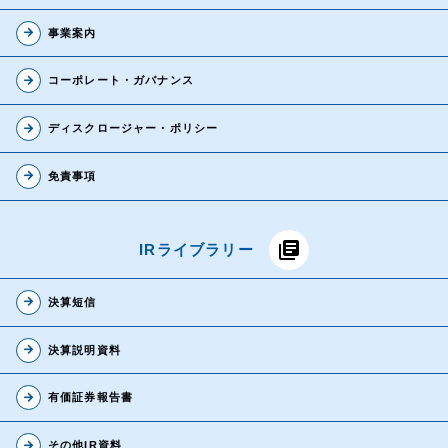
arrow_forward
事業案内
arrow_forward
コーポレート・ガバナンス
arrow_forward
ディスクロージャー・ポリシー
arrow_forward
免責事項
library_books
IRライブラリー
arrow_forward
決算短信
IR情報
arrow_forward
決算説明資料
投資家の方へ
arrow_forward
有価証券報告書
基本情報
arrow_forward
その他IR資料
IRライブラリー