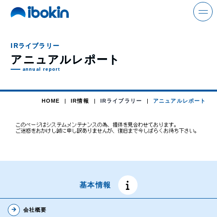
search
IRライブラリー
アニュアルレポート
annual report
ニュース
HOME
IR情報
IRライブラリー
アニュアルレポート
事業案内
解体事業
環境事業
金属事業
基本情報
運輸事業
arrow_forward
会社概要