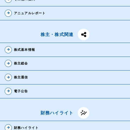
株主・株式関連
arrow_forward
アニュアルレポート
財務ハイライト
株主・株式関連
IRカレンダー
arrow_forward
株式基本情報
IRニュース
arrow_forward
IRよくある質問
株主総会
IRお問合せ
arrow_forward
株主通信
arrow_forward
電子公告
イボキン ブログ
auto_graph
財務ハイライト
arrow_forward
財務ハイライト